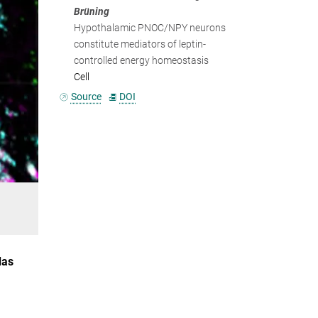
Brüning
Hypothalamic PNOC/NPY neurons
constitute mediators of leptin-
controlled energy homeostasis
Cell
Source
DOI
das