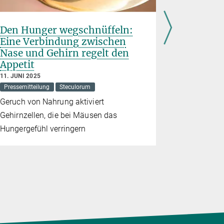
Den Hunger wegschnüffeln:
Dessert
Eine Verbindung zwischen
Gehirn
Nase und Gehirn regelt den
13. FEBRUAR
Appetit
Fenselau
11. JUNI 2025
Nervenzelle
Pressemitteilung
Steculorum
wir satt si
Geruch von Nahrung aktiviert
Süßes
Gehirnzellen, die bei Mäusen das
Hungergefühl verringern