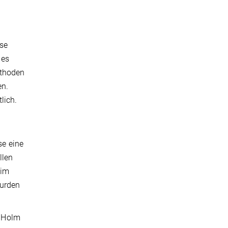
ese
 es
ethoden
en.
lich.
se eine
llen
 im
wurden
e Holm