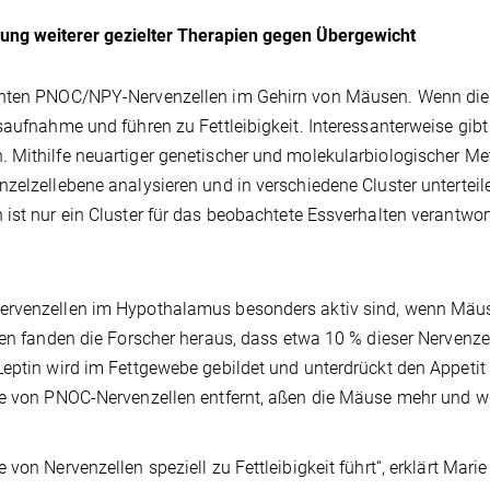
klung weiterer gezielter Therapien gegen Übergewicht
annten PNOC/NPY-Nervenzellen im Gehirn von Mäusen. Wenn di
saufnahme und führen zu Fettleibigkeit. Interessanterweise gibt
. Mithilfe neuartiger genetischer und molekularbiologischer M
zelzellebene analysieren und in verschiedene Cluster unterteil
ist nur ein Cluster für das beobachtete Essverhalten verantwort
Nervenzellen im Hypothalamus besonders aktiv sind, wenn Mäu
sen fanden die Forscher heraus, dass etwa 10 % dieser Nervenze
Leptin wird im Fettgewebe gebildet und unterdrückt den Appetit
ppe von PNOC-Nervenzellen entfernt, aßen die Mäuse mehr und 
von Nervenzellen speziell zu Fettleibigkeit führt“, erklärt Mari