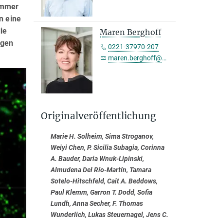
immer
n eine
ie
Maren Berghoff
egen
0221-37970-207
maren.berghoff@sf.mpg.de
Originalveröffentlichung
Marie H. Solheim, Sima Stroganov,
Weiyi Chen, P. Sicilia Subagia, Corinna
A. Bauder, Daria Wnuk-Lipinski,
Almudena Del Río-Martín, Tamara
Sotelo-Hitschfeld, Cait A. Beddows,
Paul Klemm, Garron T. Dodd, Sofia
Lundh, Anna Secher, F. Thomas
Wunderlich, Lukas Steuernagel, Jens C.