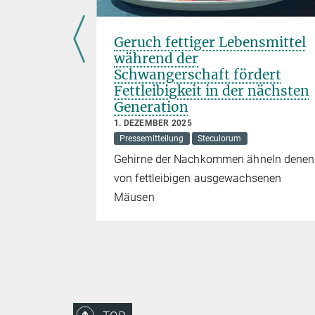
t
Geruch fettiger Lebensmittel
es
während der
 mit
Schwangerschaft fördert
Fettleibigkeit in der nächsten
Generation
1. DEZEMBER 2025
Pressemitteilung
Steculorum
uf die
Gehirne der Nachkommen ähneln denen
n mit
von fettleibigen ausgewachsenen
Mäusen