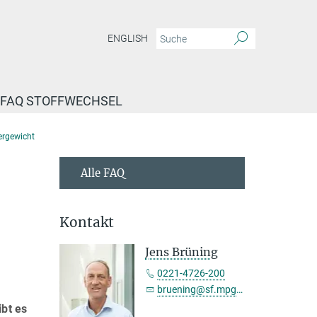
ENGLISH
FAQ STOFFWECHSEL
pergewicht
Alle FAQ
Kontakt
Jens Brüning
0221-4726-200
bruening@sf.mpg.de
bt es