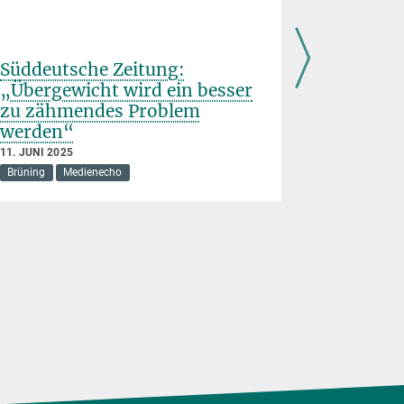
Süddeutsche Zeitung:
Süddeut
„Übergewicht wird ein besser
Zucker s
zu zähmendes Problem
28. MAI 2025
werden“
Medienecho
11. JUNI 2025
Brüning
Medienecho