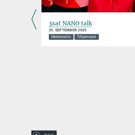
ber ist
3sat NANO talk
25. SEPTEMBER 2025
Medienecho
Tittgemeyer
wechsels