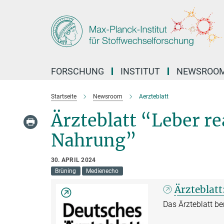
Hauptinhalt
FORSCHUNG
INSTITUT
NEWSROO
Startseite
Newsroom
Aerzteblatt
Ärzteblatt “Leber re
Nahrung”
30. APRIL 2024
Brüning
Medienecho
Ärzteblatt
Das Ärzteblatt be