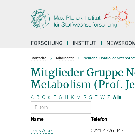
Hauptinhalt
FORSCHUNG
INSTITUT
NEWSROO
Startseite
Mitarbeiter
Neuronal Control of Metabolis
Mitglieder Gruppe N
Metabolism (Prof. J
A
B
C
d
F
G
H
K
M
R
S
T
W
Z
Alle
Name
Telefon
Jens Alber
0221-4726-447