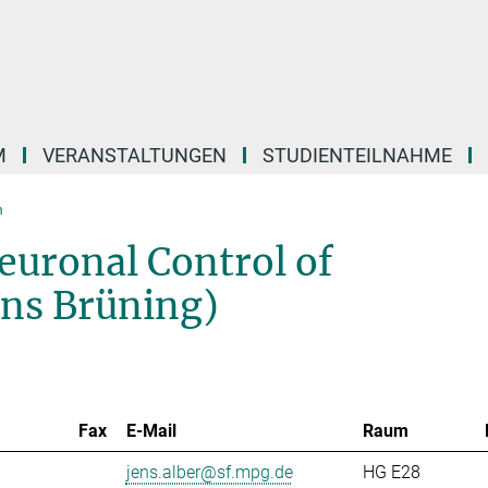
M
VERANSTALTUNGEN
STUDIENTEILNAHME
m
euronal Control of
ens Brüning)
Fax
E-Mail
Raum
jens.alber@sf.mpg.de
HG E28