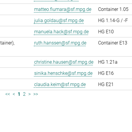
matteo.fiumara@sf.mpg.de
Container 1.05
julia.goldau@sf.mpg.de
HG 1.14-G / -F
manuela.hack@sf.mpg.de
HG E10
ainer),
ruth.hanssen@sf.mpg.de
Container E13
christine.hausen@sf.mpg.de
HG 1.21a
sinika.henschke@sf.mpg.de
HG E16
claudia.keim@sf.mpg.de
HG E21
<<
<
1
2
>
>>