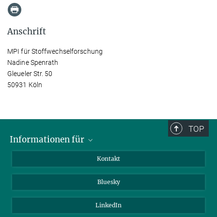
Anschrift
MPI für Stoffwechselforschung
Nadine Spenrath
Gleueler Str. 50
50931 Köln
TOP
Informationen für
Besucher:innen
Kontakt
Bewerbende
Bluesky
Forschende
Journalist:innen
LinkedIn