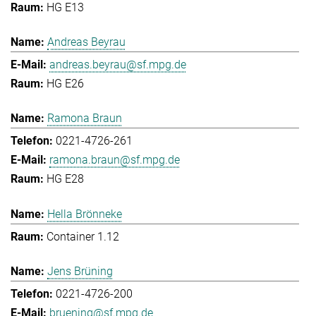
HG E13
Andreas Beyrau
andreas.beyrau@sf.mpg.de
HG E26
Ramona Braun
0221-4726-261
ramona.braun@sf.mpg.de
HG E28
Hella Brönneke
Container 1.12
Jens Brüning
0221-4726-200
bruening@sf.mpg.de