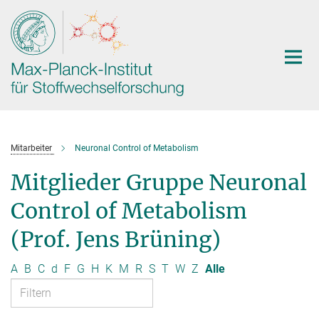
Hauptinhalt
Mitarbeiter
Neuronal Control of Metabolism
Mitglieder Gruppe Neuronal
Control of Metabolism
(Prof. Jens Brüning)
A
B
C
d
F
G
H
K
M
R
S
T
W
Z
Alle