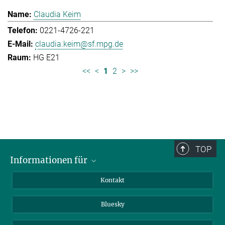
Claudia Keim
0221-4726-221
claudia.keim@sf.mpg.de
HG E21
<<
<
1
2
>
>>
TOP
Informationen für
Besucher:innen
Kontakt
Bewerbende
Bluesky
Forschende