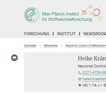
Hauptinhalt
FORSCHUNG
INSTITUT
NEWSROO
Startseite
Mitarbeiter
Neuronal Control of Metabolis
Heike Krä
Neuronal Contro
0221-4726-6
heike.kraeme
HG 1.14-J / -