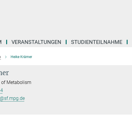
M
VERANSTALTUNGEN
STUDIENTEILNAHME
m
Heike Krämer
mer
l of Metabolism
84
r@sf.mpg.de
B