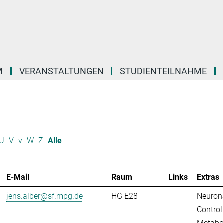
M
VERANSTALTUNGEN
STUDIENTEILNAHME
U
V
v
W
Z
Alle
E-Mail
Raum
Links
Extras
jens.alber@sf.mpg.de
HG E28
Neuron
Control
Metabo