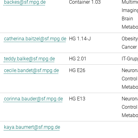
backes@sf.mpg.de
Container 1.03
Multim
Imaging
Brain
Metabo
catherina.baitzel@sf.mpg.de
HG 1.14-J
Obesity
Cancer
teddy.balke@sf.mpg.de
HG 2.01
IT-Grup
cecile.bandet@sf.mpg.de
HG E26
Neuron
Control
Metabo
corinna.bauder@sf.mpg.de
HG E13
Neuron
Control
Metabo
kaya.baumert@sf.mpg.de