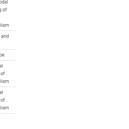
odal
 of
lism
 and
pe
al
 of
lism
al
 of
lism