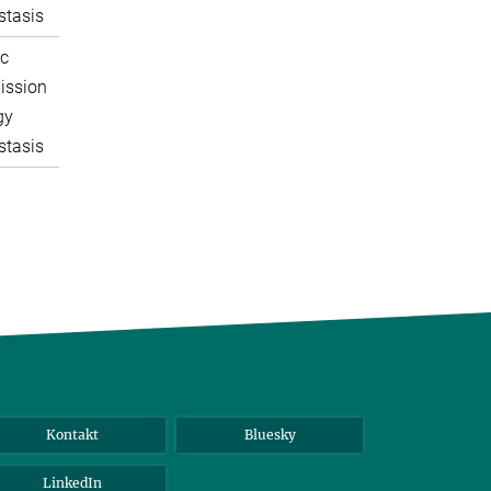
tasis
c
ission
gy
tasis
Kontakt
Bluesky
LinkedIn