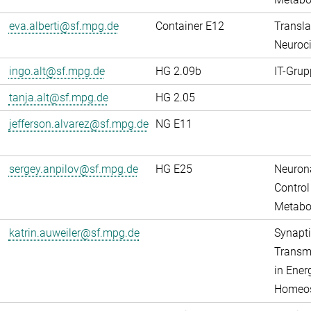
eva.alberti@sf.mpg.de
Container E12
Transla
Neuroci
ingo.alt@sf.mpg.de
HG 2.09b
IT-Grup
tanja.alt@sf.mpg.de
HG 2.05
jefferson.alvarez@sf.mpg.de
NG E11
sergey.anpilov@sf.mpg.de
HG E25
Neuron
Control
Metabo
katrin.auweiler@sf.mpg.de
Synapti
Transm
in Ener
Homeos