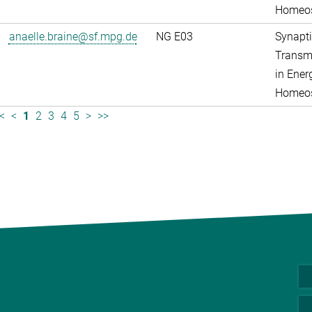
Homeos
anaelle.braine@sf.mpg.de
NG E03
Synapti
Transm
in Ener
Homeos
<
<
1
2
3
4
5
>
>>