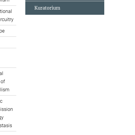
Kuratorium
tional
rcuitry
pe
al
 of
lism
c
ission
gy
tasis