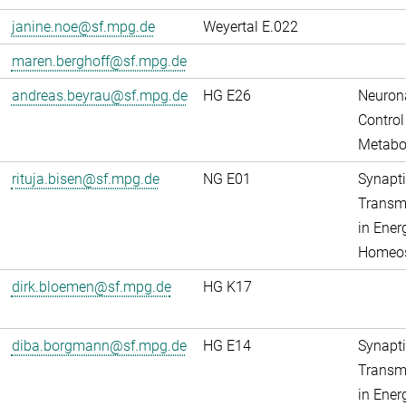
janine.noe@sf.mpg.de
Weyertal E.022
maren.berghoff@sf.mpg.de
andreas.beyrau@sf.mpg.de
HG E26
Neuron
Control
Metabo
rituja.bisen@sf.mpg.de
NG E01
Synapti
Transm
in Ener
Homeos
dirk.bloemen@sf.mpg.de
HG K17
diba.borgmann@sf.mpg.de
HG E14
Synapti
Transm
in Ener