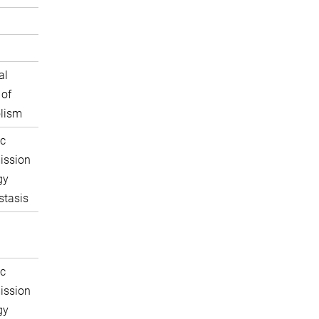
al
 of
lism
c
ission
gy
tasis
c
ission
gy