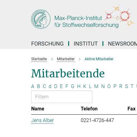
Hauptinhalt
FORSCHUNG
INSTITUT
NEWSROO
Startseite
Mitarbeiter
Aktive Mitarbeiter
Mitarbeitende
A
B
C
d
D
E
F
G
H
K
L
M
N
O
P
R
S
T
Name
Telefon
Fax
Jens Alber
0221-4726-447