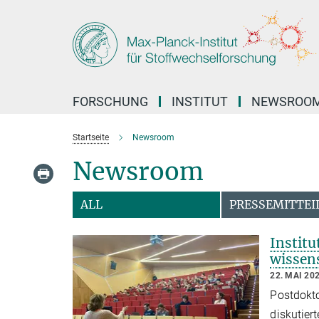
Hauptinhalt
FORSCHUNG
INSTITUT
NEWSROO
Startseite
Newsroom
Newsroom
ALL
PRESSEMITTEI
Instit
wissens
22. MAI 20
Postdokto
diskutier