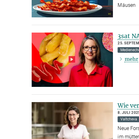
Mäusen
3sat N
25. SEPTE
Medienech
mehr
Wie ve
8. JULI 202
Valtcheva
Neue Fors
im mütter