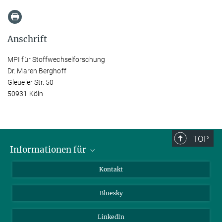
Anschrift
MPI für Stoffwechselforschung
Dr. Maren Berghoff
Gleueler Str. 50
50931 Köln
TOP
Informationen für
Besucher:innen
Kontakt
Bewerbende
Bluesky
Forschende
Journalist:innen
LinkedIn