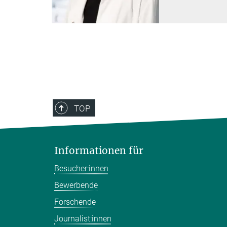
TOP
Informationen für
Besucher:innen
Bewerbende
Forschende
Journalist:innen