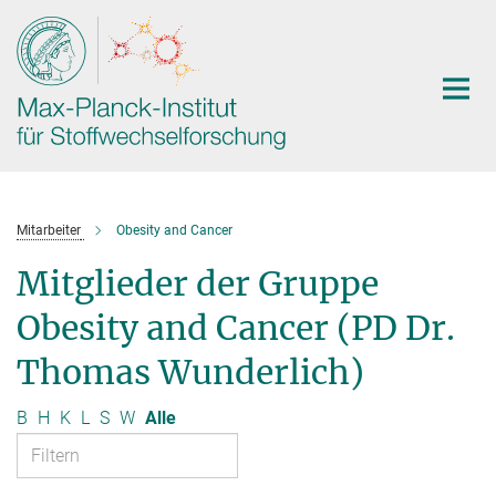
Hauptinhalt
Mitarbeiter
Obesity and Cancer
Mitglieder der Gruppe
Obesity and Cancer (PD Dr.
Thomas Wunderlich)
B
H
K
L
S
W
Alle