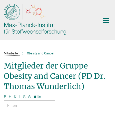
Hauptinhalt
Mitarbeiter
Obesity and Cancer
Mitglieder der Gruppe
Obesity and Cancer (PD Dr.
Thomas Wunderlich)
B
H
K
L
S
W
Alle