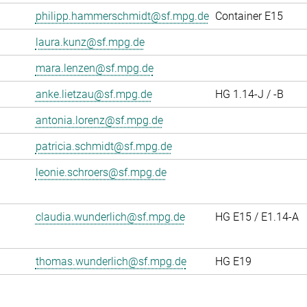
philipp.hammerschmidt@sf.mpg.de
Container E15
laura.kunz@sf.mpg.de
mara.lenzen@sf.mpg.de
anke.lietzau@sf.mpg.de
HG 1.14-J / -B
antonia.lorenz@sf.mpg.de
patricia.schmidt@sf.mpg.de
leonie.schroers@sf.mpg.de
claudia.wunderlich@sf.mpg.de
HG E15 / E1.14-A
thomas.wunderlich@sf.mpg.de
HG E19