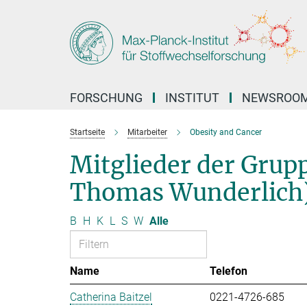
Hauptinhalt
FORSCHUNG
INSTITUT
NEWSROO
Startseite
Mitarbeiter
Obesity and Cancer
Mitglieder der Grup
Thomas Wunderlich
B
H
K
L
S
W
Alle
Name
Telefon
Catherina Baitzel
0221-4726-685