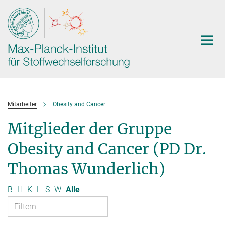
Hauptinhalt
Mitarbeiter
Obesity and Cancer
Mitglieder der Gruppe
Obesity and Cancer (PD Dr.
Thomas Wunderlich)
B
H
K
L
S
W
Alle