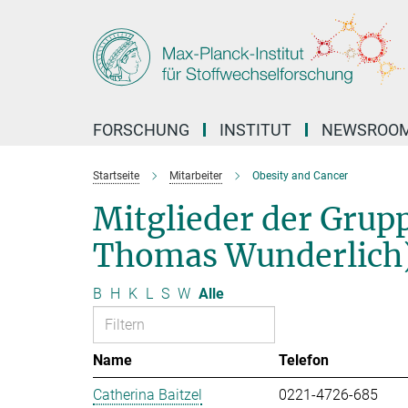
Hauptinhalt
FORSCHUNG
INSTITUT
NEWSROO
Startseite
Mitarbeiter
Obesity and Cancer
Mitglieder der Grup
Thomas Wunderlich
B
H
K
L
S
W
Alle
Name
Telefon
Catherina Baitzel
0221-4726-685