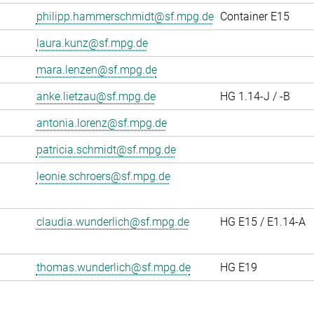
philipp.hammerschmidt@sf.mpg.de
Container E15
laura.kunz@sf.mpg.de
mara.lenzen@sf.mpg.de
anke.lietzau@sf.mpg.de
HG 1.14-J / -B
antonia.lorenz@sf.mpg.de
patricia.schmidt@sf.mpg.de
leonie.schroers@sf.mpg.de
claudia.wunderlich@sf.mpg.de
HG E15 / E1.14-A
thomas.wunderlich@sf.mpg.de
HG E19