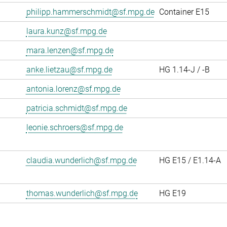
philipp.hammerschmidt@sf.mpg.de
Container E15
laura.kunz@sf.mpg.de
mara.lenzen@sf.mpg.de
anke.lietzau@sf.mpg.de
HG 1.14-J / -B
antonia.lorenz@sf.mpg.de
patricia.schmidt@sf.mpg.de
leonie.schroers@sf.mpg.de
claudia.wunderlich@sf.mpg.de
HG E15 / E1.14-A
thomas.wunderlich@sf.mpg.de
HG E19