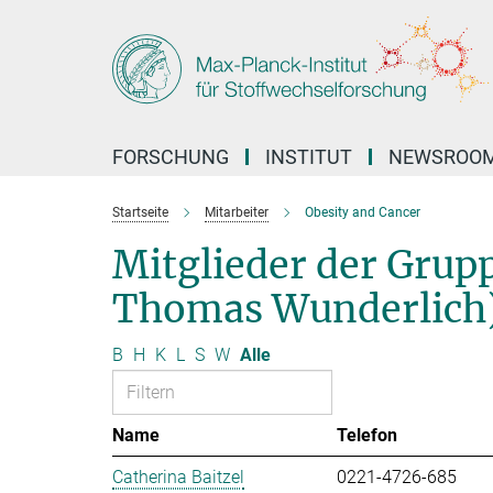
Hauptinhalt
FORSCHUNG
INSTITUT
NEWSROO
Startseite
Mitarbeiter
Obesity and Cancer
Mitglieder der Grup
Thomas Wunderlich
B
H
K
L
S
W
Alle
Name
Telefon
Catherina Baitzel
0221-4726-685