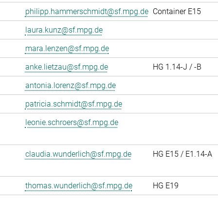
philipp.hammerschmidt@sf.mpg.de
Container E15
laura.kunz@sf.mpg.de
mara.lenzen@sf.mpg.de
anke.lietzau@sf.mpg.de
HG 1.14-J / -B
antonia.lorenz@sf.mpg.de
patricia.schmidt@sf.mpg.de
leonie.schroers@sf.mpg.de
claudia.wunderlich@sf.mpg.de
HG E15 / E1.14-A
thomas.wunderlich@sf.mpg.de
HG E19