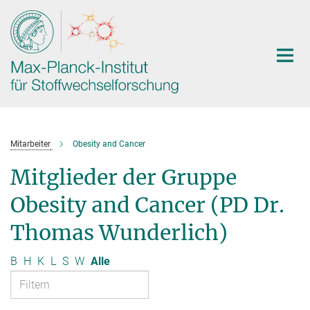
Hauptinhalt
Mitarbeiter
Obesity and Cancer
Mitglieder der Gruppe
Obesity and Cancer (PD Dr.
Thomas Wunderlich)
B
H
K
L
S
W
Alle