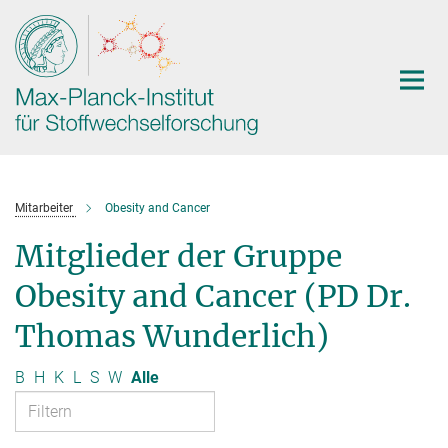
Hauptinhalt
Mitarbeiter
Obesity and Cancer
Mitglieder der Gruppe
Obesity and Cancer (PD Dr.
Thomas Wunderlich)
B
H
K
L
S
W
Alle