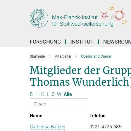
Hauptinhalt
FORSCHUNG
INSTITUT
NEWSROO
Startseite
Mitarbeiter
Obesity and Cancer
Mitglieder der Grup
Thomas Wunderlich
B
H
K
L
S
W
Alle
Name
Telefon
Catherina Baitzel
0221-4726-685