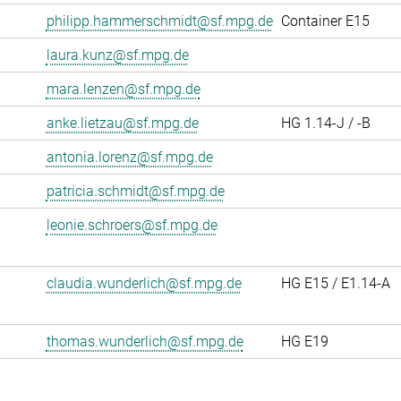
philipp.hammerschmidt@sf.mpg.de
Container E15
laura.kunz@sf.mpg.de
mara.lenzen@sf.mpg.de
anke.lietzau@sf.mpg.de
HG 1.14-J / -B
antonia.lorenz@sf.mpg.de
patricia.schmidt@sf.mpg.de
leonie.schroers@sf.mpg.de
claudia.wunderlich@sf.mpg.de
HG E15 / E1.14-A
thomas.wunderlich@sf.mpg.de
HG E19