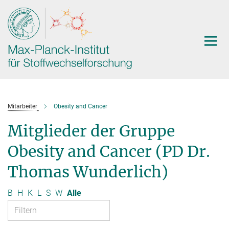
Hauptinhalt
Mitarbeiter
Obesity and Cancer
Mitglieder der Gruppe
Obesity and Cancer (PD Dr.
Thomas Wunderlich)
B
H
K
L
S
W
Alle