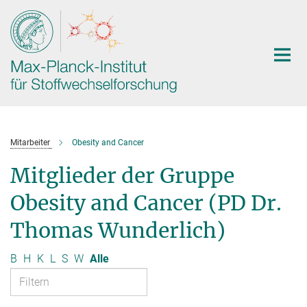
Hauptinhalt
Mitarbeiter
Obesity and Cancer
Mitglieder der Gruppe
Obesity and Cancer (PD Dr.
Thomas Wunderlich)
B
H
K
L
S
W
Alle