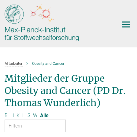
Hauptinhalt
Mitarbeiter
Obesity and Cancer
Mitglieder der Gruppe
Obesity and Cancer (PD Dr.
Thomas Wunderlich)
B
H
K
L
S
W
Alle