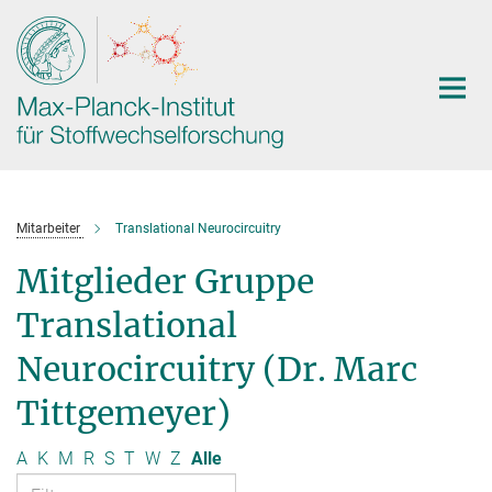
Hauptinhalt
Mitarbeiter
Translational Neurocircuitry
Mitglieder Gruppe
Translational
Neurocircuitry (Dr. Marc
Tittgemeyer)
A
K
M
R
S
T
W
Z
Alle