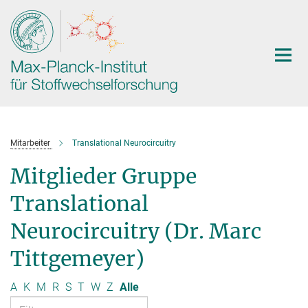
Hauptinhalt
Mitarbeiter
Translational Neurocircuitry
Mitglieder Gruppe
Translational
Neurocircuitry (Dr. Marc
Tittgemeyer)
A
K
M
R
S
T
W
Z
Alle