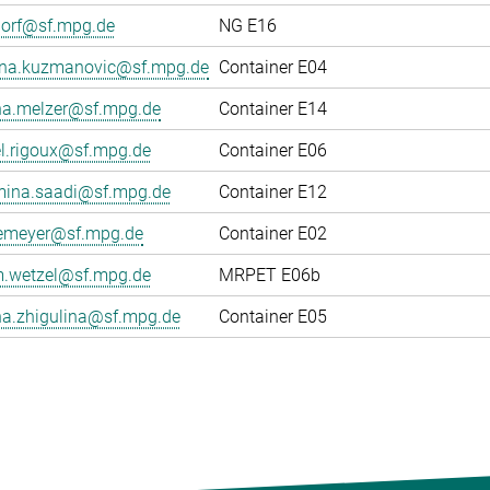
dorf@sf.mpg.de
NG E16
ana.kuzmanovic@sf.mpg.de
Container E04
na.melzer@sf.mpg.de
Container E14
el.rigoux@sf.mpg.de
Container E06
ina.saadi@sf.mpg.de
Container E12
gemeyer@sf.mpg.de
Container E02
.wetzel@sf.mpg.de
MRPET E06b
na.zhigulina@sf.mpg.de
Container E05