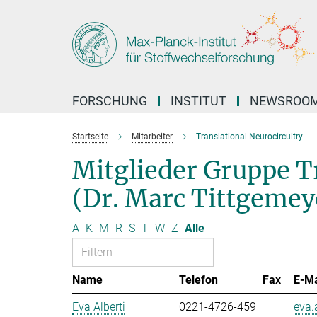
Hauptinhalt
FORSCHUNG
INSTITUT
NEWSROO
Startseite
Mitarbeiter
Translational Neurocircuitry
Mitglieder Gruppe T
(Dr. Marc Tittgemey
A
K
M
R
S
T
W
Z
Alle
Name
Telefon
Fax
E-Ma
Eva Alberti
0221-4726-459
eva.