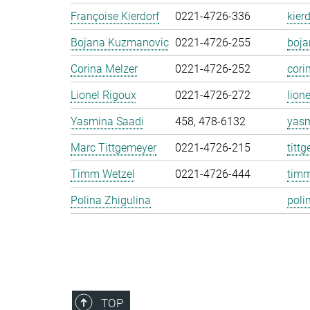
Françoise Kierdorf
0221-4726-336
kier
Bojana Kuzmanovic
0221-4726-255
boj
Corina Melzer
0221-4726-252
cori
Lionel Rigoux
0221-4726-272
lion
Yasmina Saadi
458, 478-6132
yasm
Marc Tittgemeyer
0221-4726-215
titt
Timm Wetzel
0221-4726-444
timm
Polina Zhigulina
poli
TOP