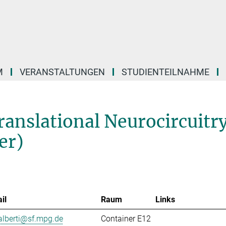
M
VERANSTALTUNGEN
STUDIENTEILNAHME
ranslational Neurocircuitr
er)
il
Raum
Links
alberti@sf.mpg.de
Container E12