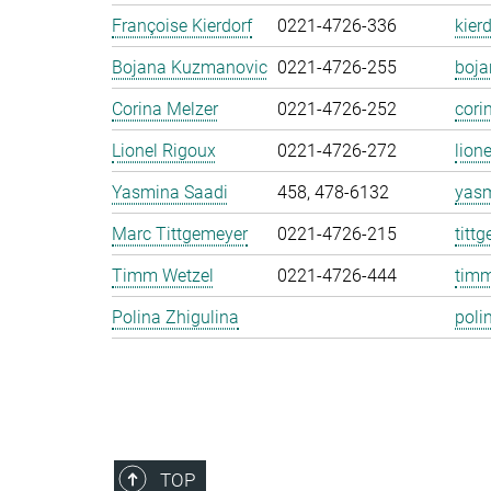
Françoise Kierdorf
0221-4726-336
kier
Bojana Kuzmanovic
0221-4726-255
boj
Corina Melzer
0221-4726-252
cori
Lionel Rigoux
0221-4726-272
lion
Yasmina Saadi
458, 478-6132
yasm
Marc Tittgemeyer
0221-4726-215
titt
Timm Wetzel
0221-4726-444
timm
Polina Zhigulina
poli
TOP