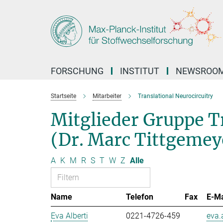
Hauptinhalt
FORSCHUNG
INSTITUT
NEWSROO
Startseite
Mitarbeiter
Translational Neurocircuitry
Mitglieder Gruppe T
(Dr. Marc Tittgemey
A
K
M
R
S
T
W
Z
Alle
Name
Telefon
Fax
E-Ma
Eva Alberti
0221-4726-459
eva.