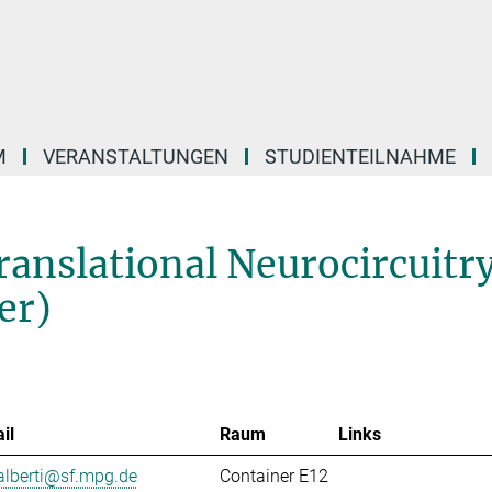
M
VERANSTALTUNGEN
STUDIENTEILNAHME
ranslational Neurocircuitr
er)
il
Raum
Links
alberti@sf.mpg.de
Container E12