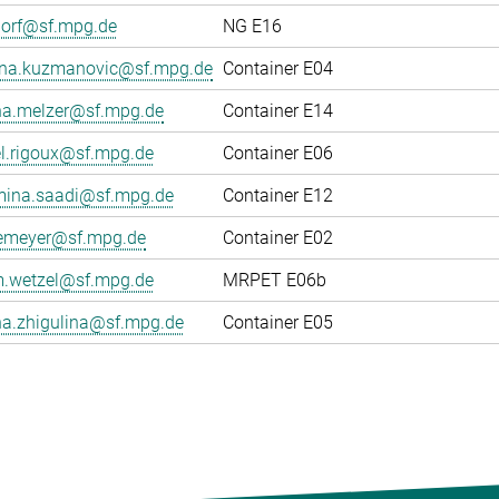
dorf@sf.mpg.de
NG E16
ana.kuzmanovic@sf.mpg.de
Container E04
na.melzer@sf.mpg.de
Container E14
el.rigoux@sf.mpg.de
Container E06
ina.saadi@sf.mpg.de
Container E12
gemeyer@sf.mpg.de
Container E02
.wetzel@sf.mpg.de
MRPET E06b
na.zhigulina@sf.mpg.de
Container E05