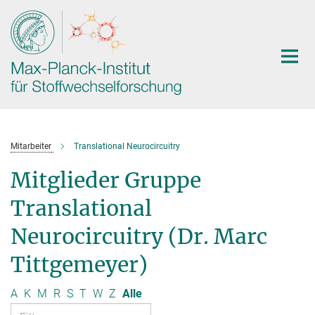
Hauptinhalt
Mitarbeiter
Translational Neurocircuitry
Mitglieder Gruppe
Translational
Neurocircuitry (Dr. Marc
Tittgemeyer)
A
K
M
R
S
T
W
Z
Alle