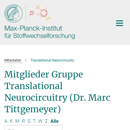
Hauptinhalt
Mitarbeiter
Translational Neurocircuitry
Mitglieder Gruppe
Translational
Neurocircuitry (Dr. Marc
Tittgemeyer)
A
K
M
R
S
T
W
Z
Alle