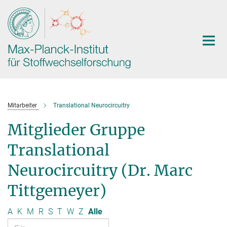
Hauptinhalt
Mitarbeiter
Translational Neurocircuitry
Mitglieder Gruppe
Translational
Neurocircuitry (Dr. Marc
Tittgemeyer)
A
K
M
R
S
T
W
Z
Alle