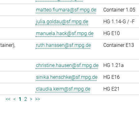
matteo.fiumara@sf.mpg.de
Container 1.05
julia.goldau@sf.mpg.de
HG 1.14-G / -F
manuela.hack@sf.mpg.de
HG E10
ainer),
ruth.hanssen@sf.mpg.de
Container E13
christine.hausen@sf.mpg.de
HG 1.21a
sinika.henschke@sf.mpg.de
HG E16
claudia.keim@sf.mpg.de
HG E21
<<
<
1
2
>
>>