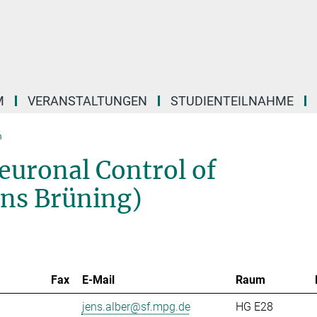
M
VERANSTALTUNGEN
STUDIENTEILNAHME
m
euronal Control of
ens Brüning)
Fax
E-Mail
Raum
jens.alber@sf.mpg.de
HG E28