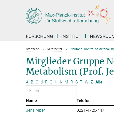
Hauptinhalt
FORSCHUNG
INSTITUT
NEWSROO
Startseite
Mitarbeiter
Neuronal Control of Metabolis
Mitglieder Gruppe N
Metabolism (Prof. J
A
B
C
d
F
G
H
K
M
R
S
T
W
Z
Alle
Name
Telefon
Jens Alber
0221-4726-447