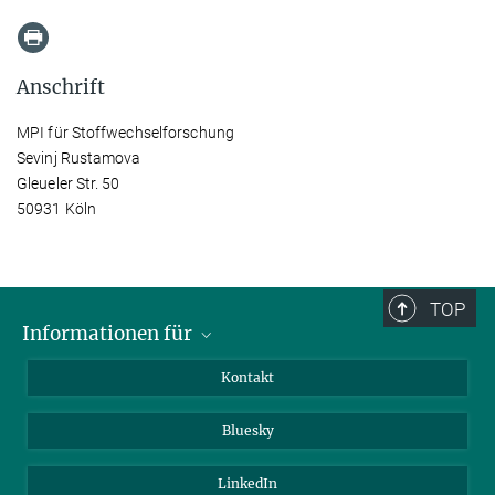
Anschrift
MPI für Stoffwechselforschung
Sevinj Rustamova
Gleueler Str. 50
50931 Köln
TOP
Informationen für
Besucher:innen
Kontakt
Bewerbende
Bluesky
Forschende
Journalist:innen
LinkedIn