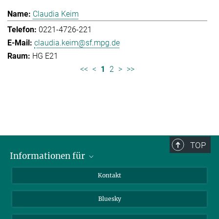
Claudia Keim
0221-4726-221
claudia.keim@sf.mpg.de
HG E21
<<
<
1
2
>
>>
TOP
Informationen für
Besucher:innen
Kontakt
Bewerbende
Bluesky
Forschende