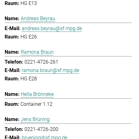
HG E13
Andreas Beyrau
andreas.beyrau@sf.mpg.de
HG E26
Ramona Braun
0221-4726-261
ramona.braun@sf.mpg.de
HG E28
Hella Brönneke
Container 1.12
Jens Brüning
0221-4726-200
bruening@sf.mpg.de