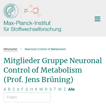
Hauptinhalt
Mitarbeiter
Neuronal Control of Metabolism
Mitglieder Gruppe Neuronal
Control of Metabolism
(Prof. Jens Brüning)
A
B
C
d
F
G
H
K
M
R
S
T
W
Z
Alle