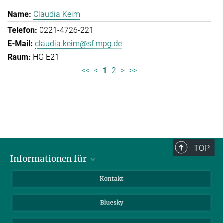
Claudia Keim
0221-4726-221
claudia.keim@sf.mpg.de
HG E21
<<
<
1
2
>
>>
TOP
Informationen für
Besucher:innen
Kontakt
Bewerbende
Bluesky
Forschende