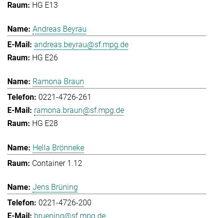
HG E13
Andreas Beyrau
andreas.beyrau@sf.mpg.de
HG E26
Ramona Braun
0221-4726-261
ramona.braun@sf.mpg.de
HG E28
Hella Brönneke
Container 1.12
Jens Brüning
0221-4726-200
bruening@sf.mpg.de