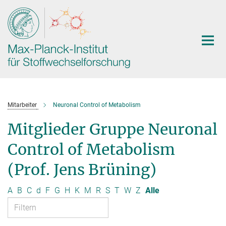
Hauptinhalt
Mitarbeiter
Neuronal Control of Metabolism
Mitglieder Gruppe Neuronal
Control of Metabolism
(Prof. Jens Brüning)
A
B
C
d
F
G
H
K
M
R
S
T
W
Z
Alle