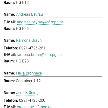
HG E13
Andreas Beyrau
andreas.beyrau@sf.mpg.de
HG E26
Ramona Braun
0221-4726-261
ramona.braun@sf.mpg.de
HG E28
Hella Brönneke
Container 1.12
Jens Brüning
0221-4726-200
bruening@sf.mpg.de