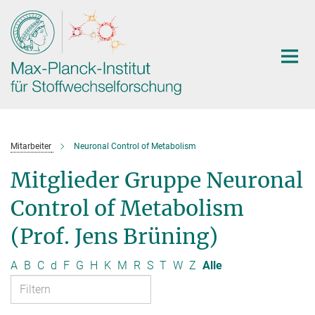
Hauptinhalt
Mitarbeiter
Neuronal Control of Metabolism
Mitglieder Gruppe Neuronal
Control of Metabolism
(Prof. Jens Brüning)
A
B
C
d
F
G
H
K
M
R
S
T
W
Z
Alle