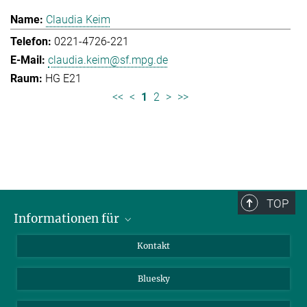
Claudia Keim
0221-4726-221
claudia.keim@sf.mpg.de
HG E21
<<
<
1
2
>
>>
TOP
Informationen für
Besucher:innen
Kontakt
Bewerbende
Bluesky
Forschende