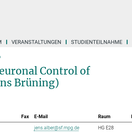
M
VERANSTALTUNGEN
STUDIENTEILNAHME
m
euronal Control of
ens Brüning)
Fax
E-Mail
Raum
jens.alber@sf.mpg.de
HG E28