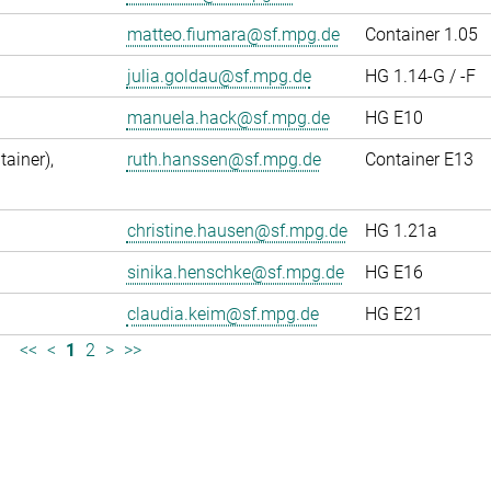
matteo.fiumara@sf.mpg.de
Container 1.05
julia.goldau@sf.mpg.de
HG 1.14-G / -F
manuela.hack@sf.mpg.de
HG E10
ainer),
ruth.hanssen@sf.mpg.de
Container E13
christine.hausen@sf.mpg.de
HG 1.21a
sinika.henschke@sf.mpg.de
HG E16
claudia.keim@sf.mpg.de
HG E21
<<
<
1
2
>
>>