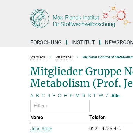
Hauptinhalt
FORSCHUNG
INSTITUT
NEWSROO
Startseite
Mitarbeiter
Neuronal Control of Metabolis
Mitglieder Gruppe N
Metabolism (Prof. J
A
B
C
d
F
G
H
K
M
R
S
T
W
Z
Alle
Name
Telefon
Jens Alber
0221-4726-447