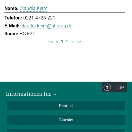
Claudia Keim
0221-4726-221
claudia.keim@sf.mpg.de
HG E21
<<
<
1
2
>
>>
TOP
Informationen für
Besucher:innen
Kontakt
Bewerbende
Bluesky
Forschende