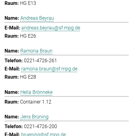
HG E13
Andreas Beyrau
andreas.beyrau@sf.mpg.de
HG E26
Ramona Braun
0221-4726-261
ramona.braun@sf.mpg.de
HG E28
Hella Brönneke
Container 1.12
Jens Brüning
0221-4726-200
bruening@sf.mpg.de