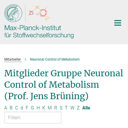
Hauptinhalt
Mitarbeiter
Neuronal Control of Metabolism
Mitglieder Gruppe Neuronal
Control of Metabolism
(Prof. Jens Brüning)
A
B
C
d
F
G
H
K
M
R
S
T
W
Z
Alle