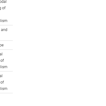
odal
 of
lism
 and
pe
al
 of
lism
al
 of
lism