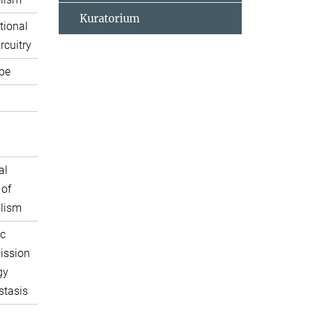
Kuratorium
tional
rcuitry
pe
al
 of
lism
c
ission
gy
tasis