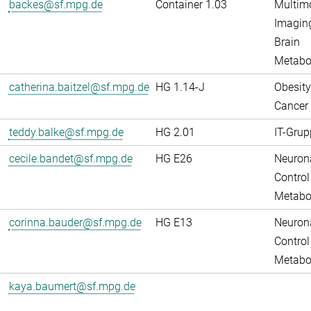
backes@sf.mpg.de
Container 1.03
Multim
Imaging
Brain
Metabo
catherina.baitzel@sf.mpg.de
HG 1.14-J
Obesity
Cancer
teddy.balke@sf.mpg.de
HG 2.01
IT-Grup
cecile.bandet@sf.mpg.de
HG E26
Neuron
Control
Metabo
corinna.bauder@sf.mpg.de
HG E13
Neuron
Control
Metabo
kaya.baumert@sf.mpg.de