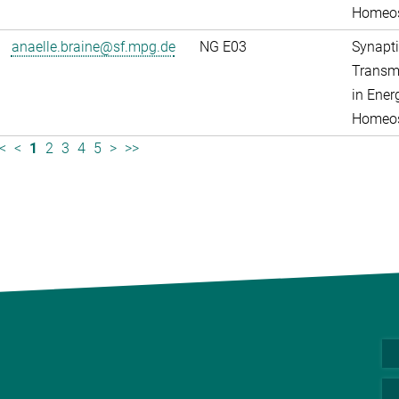
Homeos
anaelle.braine@sf.mpg.de
NG E03
Synapti
Transm
in Ener
Homeos
<
<
1
2
3
4
5
>
>>