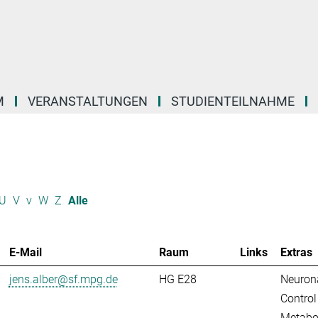
M
VERANSTALTUNGEN
STUDIENTEILNAHME
U
V
v
W
Z
Alle
E-Mail
Raum
Links
Extras
jens.alber@sf.mpg.de
HG E28
Neuron
Control
Metabo