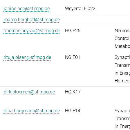
janine.noe@sf.mpg.de
Weyertal E.022
maren.berghoff@sf.mpg.de
andreas.beyrau@sf.mpg.de
HG E26
Neuron
Control
Metabo
rituja.bisen@sf.mpg.de
NG E01
Synapti
Transm
in Ener
Homeos
dirk.bloemen@sf.mpg.de
HG K17
diba.borgmann@sf.mpg.de
HG E14
Synapti
Transm
in Ener