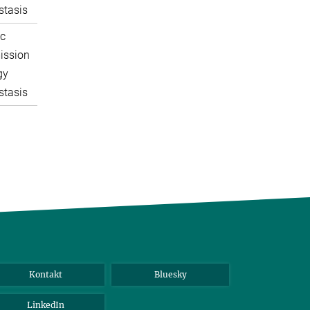
tasis
c
ission
gy
tasis
Kontakt
Bluesky
LinkedIn