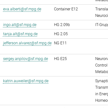
eva.alberti@sf.mpg.de
Container E12
Transla
Neuroci
ingo.alt@sf.mpg.de
HG 2.09b
IT-Grup
tanja.alt@sf.mpg.de
HG 2.05
jefferson.alvarez@sf.mpg.de
NG E11
sergey.anpilov@sf.mpg.de
HG E25
Neuron
Control
Metabo
katrin.auweiler@sf.mpg.de
Synapti
Transm
in Ener
Homeos