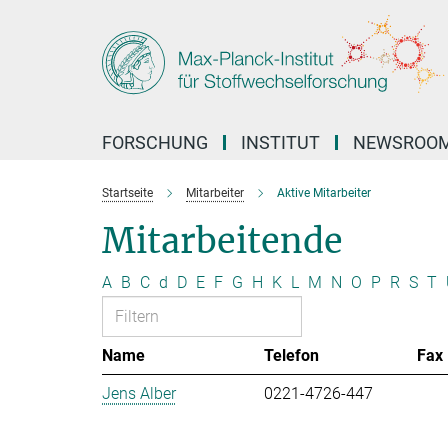
Hauptinhalt
FORSCHUNG
INSTITUT
NEWSROO
Startseite
Mitarbeiter
Aktive Mitarbeiter
Mitarbeitende
A
B
C
d
D
E
F
G
H
K
L
M
N
O
P
R
S
T
Name
Telefon
Fax
Jens Alber
0221-4726-447