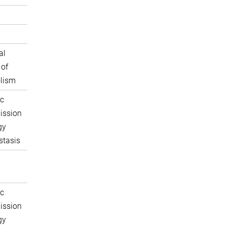
al
 of
lism
c
ission
gy
tasis
c
ission
gy