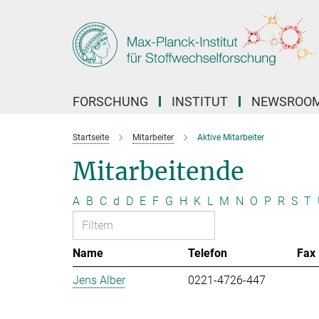
Hauptinhalt
FORSCHUNG
INSTITUT
NEWSROO
Startseite
Mitarbeiter
Aktive Mitarbeiter
Mitarbeitende
A
B
C
d
D
E
F
G
H
K
L
M
N
O
P
R
S
T
Name
Telefon
Fax
Jens Alber
0221-4726-447