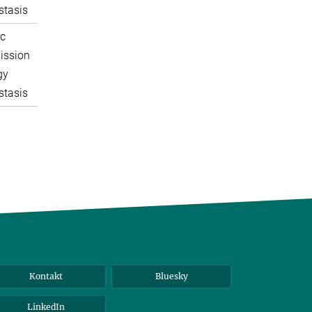
tasis
c
ission
gy
tasis
Kontakt
Bluesky
LinkedIn