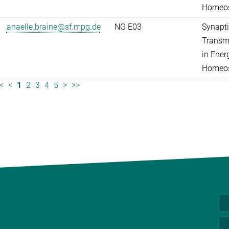
Homeos
anaelle.braine@sf.mpg.de
NG E03
Synapti
Transm
in Ener
Homeos
<
<
1
2
3
4
5
>
>>