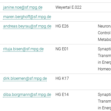
janine.noe@sf.mpg.de
Weyertal E.022
maren.berghoff@sf.mpg.de
andreas.beyrau@sf.mpg.de
HG E26
Neuron
Control
Metabo
rituja.bisen@sf.mpg.de
NG E01
Synapti
Transm
in Ener
Homeos
dirk.bloemen@sf.mpg.de
HG K17
diba.borgmann@sf.mpg.de
HG E14
Synapti
Transm
in Ener