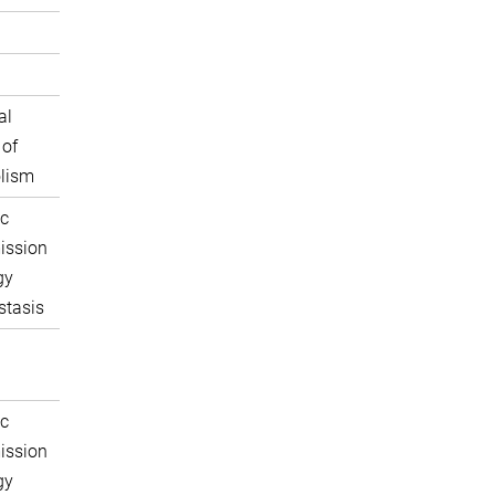
al
 of
lism
c
ission
gy
tasis
c
ission
gy