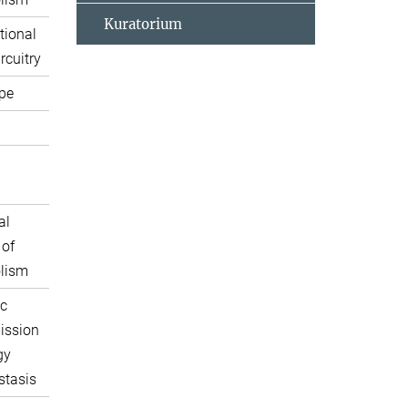
Kuratorium
tional
rcuitry
pe
al
 of
lism
c
ission
gy
tasis