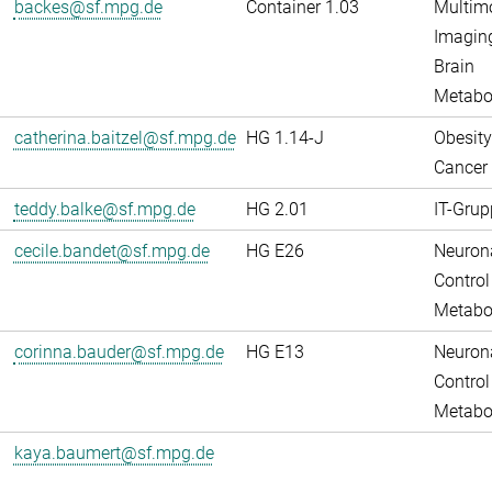
backes@sf.mpg.de
Container 1.03
Multim
Imaging
Brain
Metabo
catherina.baitzel@sf.mpg.de
HG 1.14-J
Obesity
Cancer
teddy.balke@sf.mpg.de
HG 2.01
IT-Grup
cecile.bandet@sf.mpg.de
HG E26
Neuron
Control
Metabo
corinna.bauder@sf.mpg.de
HG E13
Neuron
Control
Metabo
kaya.baumert@sf.mpg.de