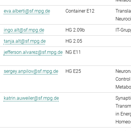
eva.alberti@sf.mpg.de
Container E12
Transla
Neuroci
ingo.alt@sf.mpg.de
HG 2.09b
IT-Grup
tanja.alt@sf.mpg.de
HG 2.05
jefferson.alvarez@sf.mpg.de
NG E11
sergey.anpilov@sf.mpg.de
HG E25
Neuron
Control
Metabo
katrin.auweiler@sf.mpg.de
Synapti
Transm
in Ener
Homeos