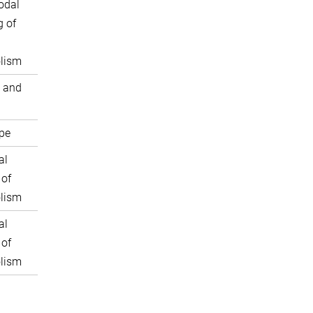
odal
 of
lism
 and
pe
al
 of
lism
al
 of
lism