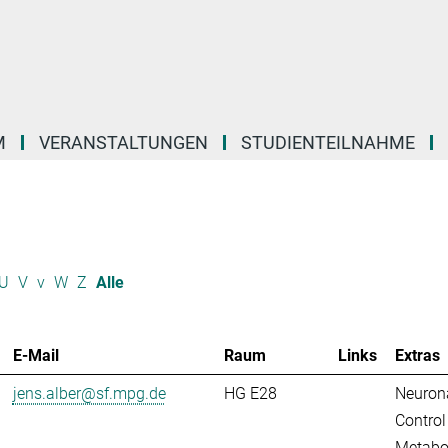
M
VERANSTALTUNGEN
STUDIENTEILNAHME
U
V
v
W
Z
Alle
E-Mail
Raum
Links
Extras
jens.alber@sf.mpg.de
HG E28
Neuron
Control
Metabo