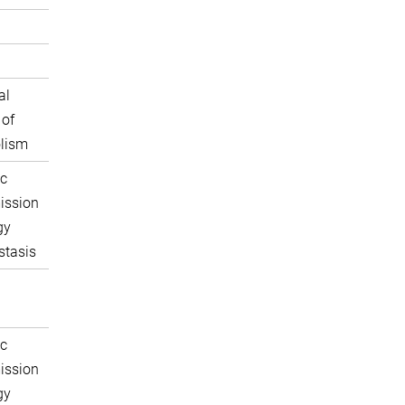
al
 of
lism
c
ission
gy
tasis
c
ission
gy