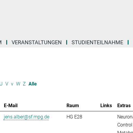
M
VERANSTALTUNGEN
STUDIENTEILNAHME
U
V
v
W
Z
Alle
E-Mail
Raum
Links
Extras
jens.alber@sf.mpg.de
HG E28
Neuron
Control
Metabo