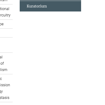
Kuratorium
tional
rcuitry
pe
al
 of
lism
c
ission
gy
tasis