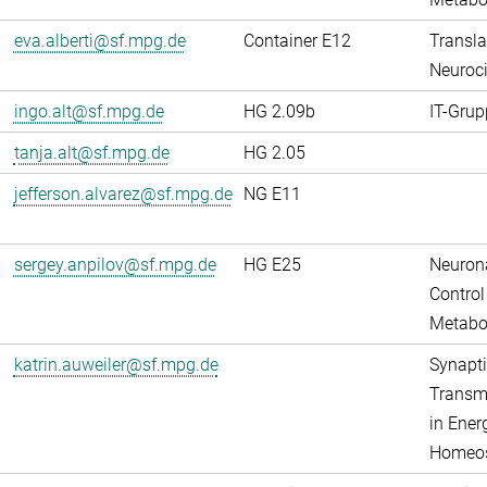
eva.alberti@sf.mpg.de
Container E12
Transla
Neuroci
ingo.alt@sf.mpg.de
HG 2.09b
IT-Grup
tanja.alt@sf.mpg.de
HG 2.05
jefferson.alvarez@sf.mpg.de
NG E11
sergey.anpilov@sf.mpg.de
HG E25
Neuron
Control
Metabo
katrin.auweiler@sf.mpg.de
Synapti
Transm
in Ener
Homeos