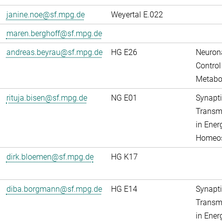
janine.noe@sf.mpg.de
Weyertal E.022
maren.berghoff@sf.mpg.de
andreas.beyrau@sf.mpg.de
HG E26
Neuron
Control
Metabo
rituja.bisen@sf.mpg.de
NG E01
Synapti
Transm
in Ener
Homeos
dirk.bloemen@sf.mpg.de
HG K17
diba.borgmann@sf.mpg.de
HG E14
Synapti
Transm
in Ener