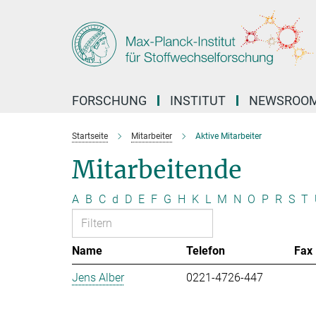
Hauptinhalt
FORSCHUNG
INSTITUT
NEWSROO
Startseite
Mitarbeiter
Aktive Mitarbeiter
Mitarbeitende
A
B
C
d
D
E
F
G
H
K
L
M
N
O
P
R
S
T
Name
Telefon
Fax
Jens Alber
0221-4726-447