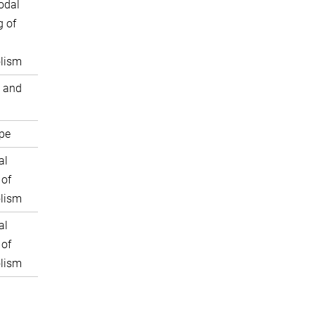
odal
 of
lism
 and
pe
al
 of
lism
al
 of
lism