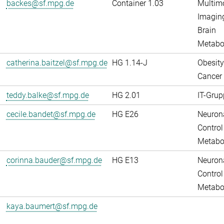
backes@sf.mpg.de
Container 1.03
Multim
Imaging
Brain
Metabo
catherina.baitzel@sf.mpg.de
HG 1.14-J
Obesity
Cancer
teddy.balke@sf.mpg.de
HG 2.01
IT-Grup
cecile.bandet@sf.mpg.de
HG E26
Neuron
Control
Metabo
corinna.bauder@sf.mpg.de
HG E13
Neuron
Control
Metabo
kaya.baumert@sf.mpg.de