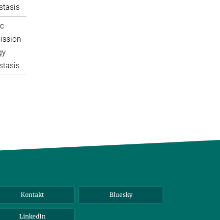
tasis
c
ission
gy
tasis
Kontakt
Bluesky
LinkedIn