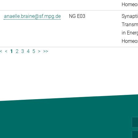
Homeos
anaelle.braine@sf.mpg.de
NG E03
Synapti
Transm
in Ener
Homeos
<
<
1
2
3
4
5
>
>>