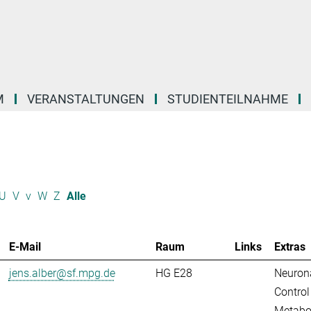
M
VERANSTALTUNGEN
STUDIENTEILNAHME
U
V
v
W
Z
Alle
E-Mail
Raum
Links
Extras
jens.alber@sf.mpg.de
HG E28
Neuron
Control
Metabo