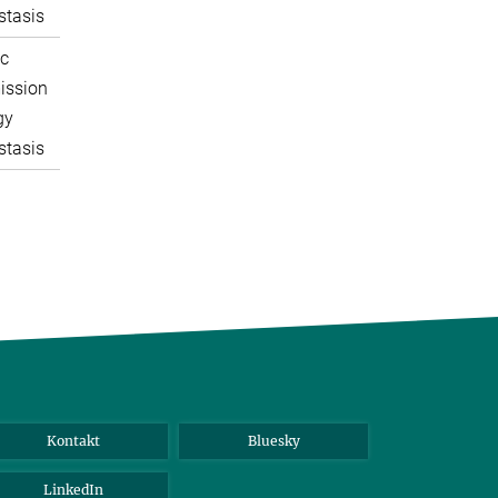
tasis
c
ission
gy
tasis
Kontakt
Bluesky
LinkedIn