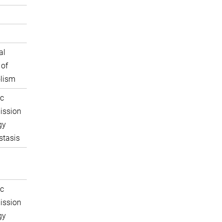
al
 of
lism
c
ission
gy
tasis
c
ission
gy