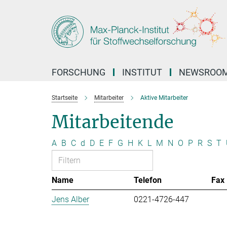
Hauptinhalt
FORSCHUNG
INSTITUT
NEWSROO
Startseite
Mitarbeiter
Aktive Mitarbeiter
Mitarbeitende
A
B
C
d
D
E
F
G
H
K
L
M
N
O
P
R
S
T
Name
Telefon
Fax
Jens Alber
0221-4726-447