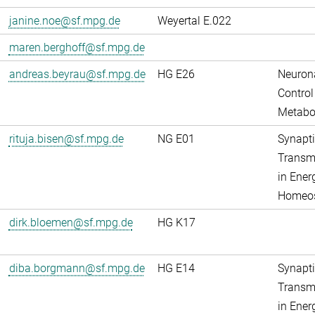
janine.noe@sf.mpg.de
Weyertal E.022
maren.berghoff@sf.mpg.de
andreas.beyrau@sf.mpg.de
HG E26
Neuron
Control
Metabo
rituja.bisen@sf.mpg.de
NG E01
Synapti
Transm
in Ener
Homeos
dirk.bloemen@sf.mpg.de
HG K17
diba.borgmann@sf.mpg.de
HG E14
Synapti
Transm
in Ener