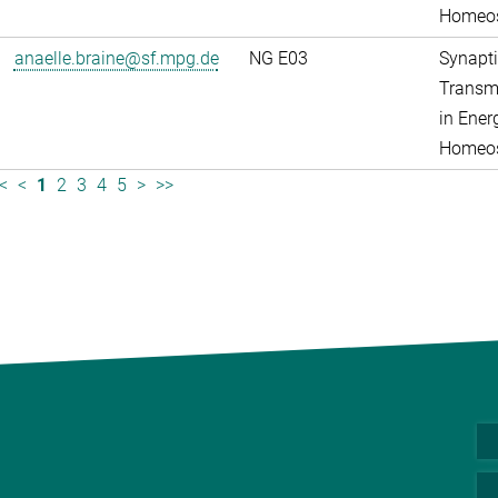
Homeos
anaelle.braine@sf.mpg.de
NG E03
Synapti
Transm
in Ener
Homeos
<
<
1
2
3
4
5
>
>>