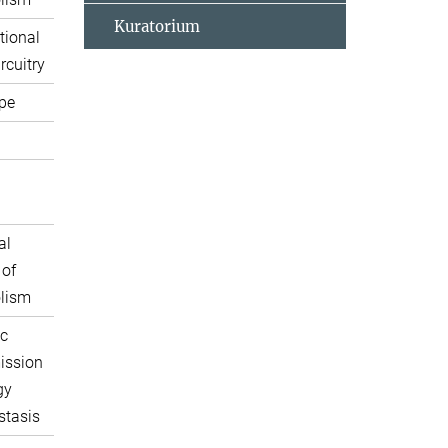
Kuratorium
tional
rcuitry
pe
al
 of
lism
c
ission
gy
tasis