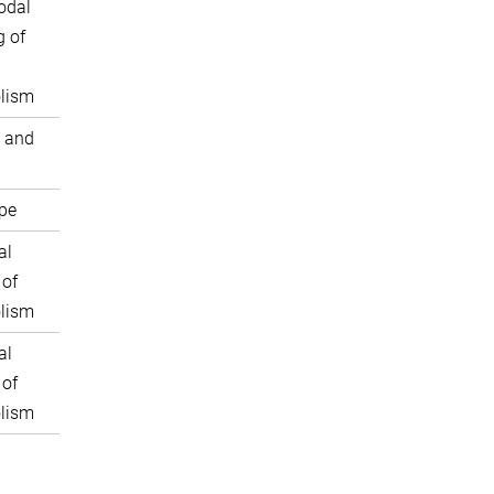
odal
 of
lism
 and
pe
al
 of
lism
al
 of
lism