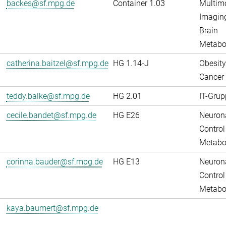
backes@sf.mpg.de
Container 1.03
Multim
Imaging
Brain
Metabo
catherina.baitzel@sf.mpg.de
HG 1.14-J
Obesity
Cancer
teddy.balke@sf.mpg.de
HG 2.01
IT-Grup
cecile.bandet@sf.mpg.de
HG E26
Neuron
Control
Metabo
corinna.bauder@sf.mpg.de
HG E13
Neuron
Control
Metabo
kaya.baumert@sf.mpg.de