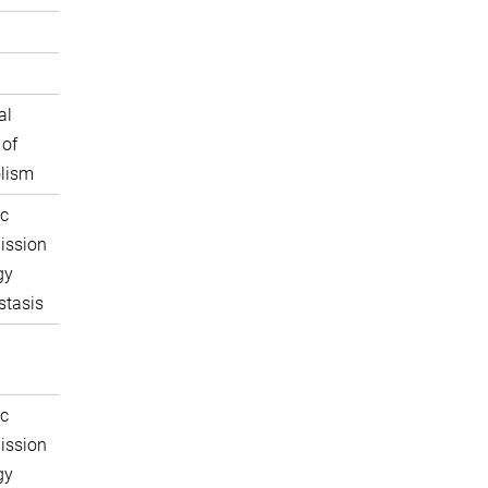
al
 of
lism
c
ission
gy
tasis
c
ission
gy