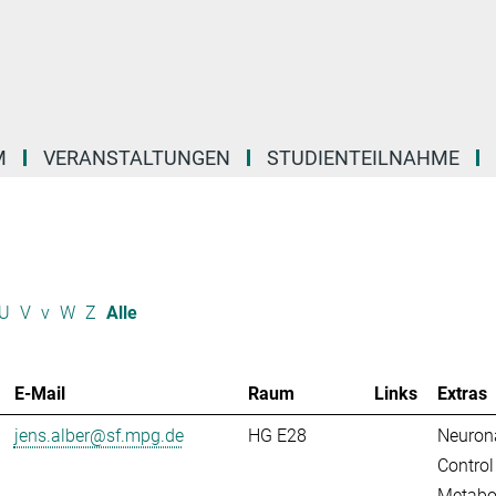
M
VERANSTALTUNGEN
STUDIENTEILNAHME
U
V
v
W
Z
Alle
E-Mail
Raum
Links
Extras
jens.alber@sf.mpg.de
HG E28
Neuron
Control
Metabo