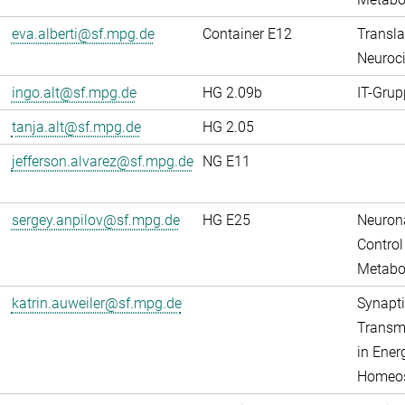
eva.alberti@sf.mpg.de
Container E12
Transla
Neuroci
ingo.alt@sf.mpg.de
HG 2.09b
IT-Grup
tanja.alt@sf.mpg.de
HG 2.05
jefferson.alvarez@sf.mpg.de
NG E11
sergey.anpilov@sf.mpg.de
HG E25
Neuron
Control
Metabo
katrin.auweiler@sf.mpg.de
Synapti
Transm
in Ener
Homeos