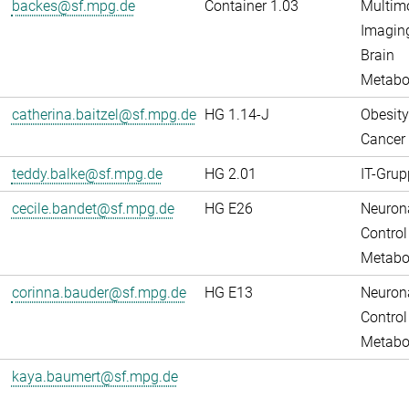
backes@sf.mpg.de
Container 1.03
Multim
Imaging
Brain
Metabo
catherina.baitzel@sf.mpg.de
HG 1.14-J
Obesity
Cancer
teddy.balke@sf.mpg.de
HG 2.01
IT-Grup
cecile.bandet@sf.mpg.de
HG E26
Neuron
Control
Metabo
corinna.bauder@sf.mpg.de
HG E13
Neuron
Control
Metabo
kaya.baumert@sf.mpg.de