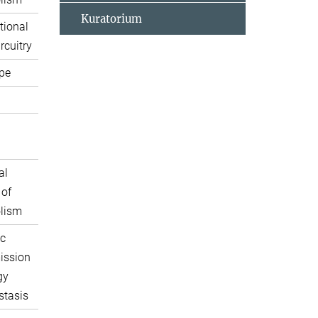
Kuratorium
tional
rcuitry
pe
al
 of
lism
c
ission
gy
tasis