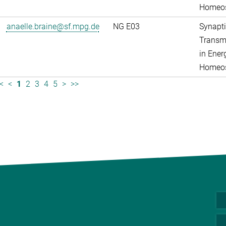
Homeos
anaelle.braine@sf.mpg.de
NG E03
Synapti
Transm
in Ener
Homeos
<
<
1
2
3
4
5
>
>>