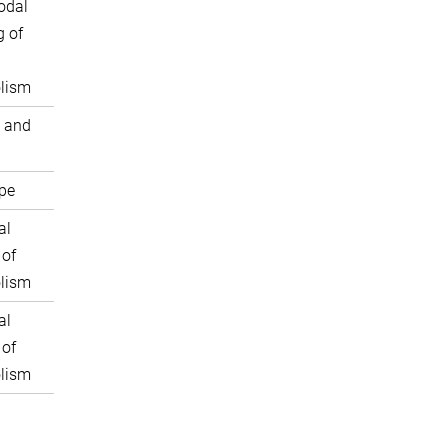
odal
 of
lism
 and
pe
al
 of
lism
al
 of
lism