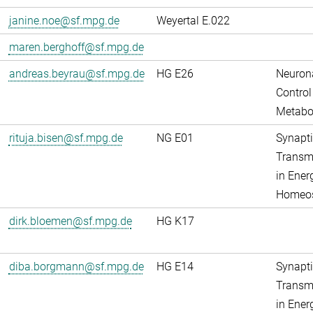
janine.noe@sf.mpg.de
Weyertal E.022
maren.berghoff@sf.mpg.de
andreas.beyrau@sf.mpg.de
HG E26
Neuron
Control
Metabo
rituja.bisen@sf.mpg.de
NG E01
Synapti
Transm
in Ener
Homeos
dirk.bloemen@sf.mpg.de
HG K17
diba.borgmann@sf.mpg.de
HG E14
Synapti
Transm
in Ener