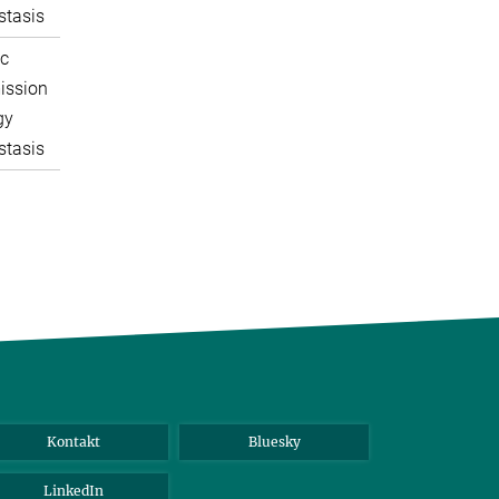
tasis
c
ission
gy
tasis
Kontakt
Bluesky
LinkedIn