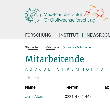
Hauptinhalt
FORSCHUNG
INSTITUT
NEWSROO
Startseite
Mitarbeiter
Aktive Mitarbeiter
Mitarbeitende
A
B
C
d
D
E
F
G
H
K
L
M
N
O
P
R
S
T
Name
Telefon
Fax
Jens Alber
0221-4726-447