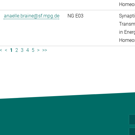
Homeos
anaelle.braine@sf.mpg.de
NG E03
Synapti
Transm
in Ener
Homeos
<
<
1
2
3
4
5
>
>>