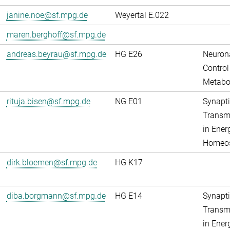
janine.noe@sf.mpg.de
Weyertal E.022
maren.berghoff@sf.mpg.de
andreas.beyrau@sf.mpg.de
HG E26
Neuron
Control
Metabo
rituja.bisen@sf.mpg.de
NG E01
Synapti
Transm
in Ener
Homeos
dirk.bloemen@sf.mpg.de
HG K17
diba.borgmann@sf.mpg.de
HG E14
Synapti
Transm
in Ener