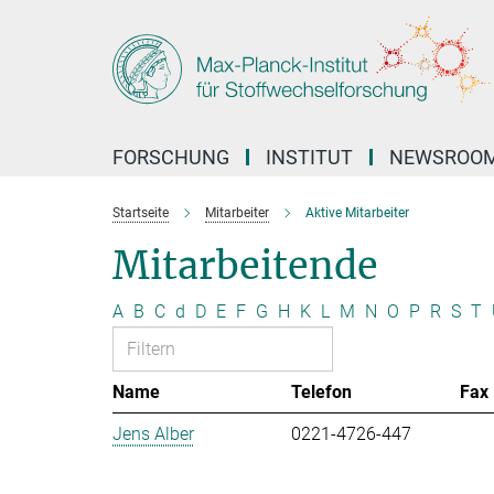
Hauptinhalt
FORSCHUNG
INSTITUT
NEWSROO
Startseite
Mitarbeiter
Aktive Mitarbeiter
Mitarbeitende
A
B
C
d
D
E
F
G
H
K
L
M
N
O
P
R
S
T
Name
Telefon
Fax
Jens Alber
0221-4726-447