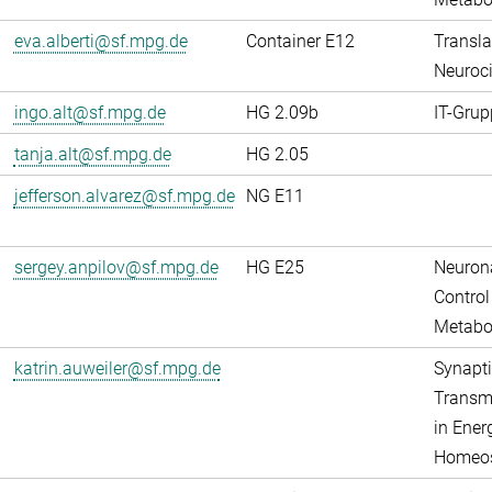
eva.alberti@sf.mpg.de
Container E12
Transla
Neuroci
ingo.alt@sf.mpg.de
HG 2.09b
IT-Grup
tanja.alt@sf.mpg.de
HG 2.05
jefferson.alvarez@sf.mpg.de
NG E11
sergey.anpilov@sf.mpg.de
HG E25
Neuron
Control
Metabo
katrin.auweiler@sf.mpg.de
Synapti
Transm
in Ener
Homeos