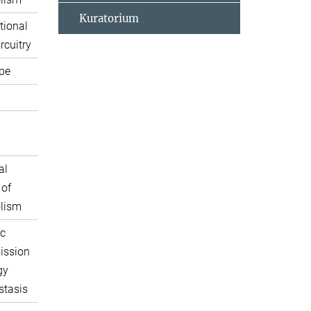
Kuratorium
tional
rcuitry
pe
al
 of
lism
c
ission
gy
tasis