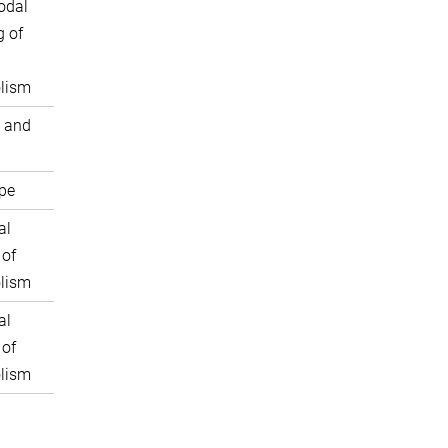
odal
 of
lism
 and
pe
al
 of
lism
al
 of
lism