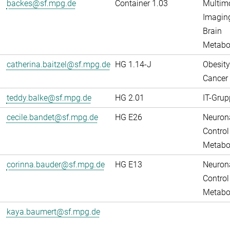
backes@sf.mpg.de
Container 1.03
Multim
Imaging
Brain
Metabo
catherina.baitzel@sf.mpg.de
HG 1.14-J
Obesity
Cancer
teddy.balke@sf.mpg.de
HG 2.01
IT-Grup
cecile.bandet@sf.mpg.de
HG E26
Neuron
Control
Metabo
corinna.bauder@sf.mpg.de
HG E13
Neuron
Control
Metabo
kaya.baumert@sf.mpg.de