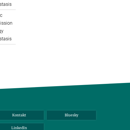
tasis
c
ission
gy
tasis
Kontakt
Bluesky
LinkedIn