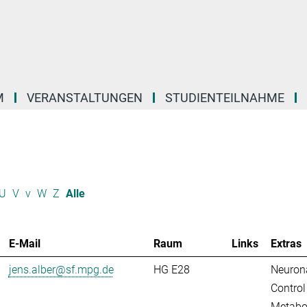
M
VERANSTALTUNGEN
STUDIENTEILNAHME
U
V
v
W
Z
Alle
E-Mail
Raum
Links
Extras
jens.alber@sf.mpg.de
HG E28
Neuron
Control
Metabo