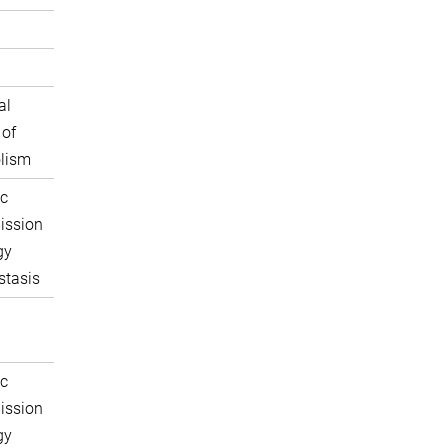
al
 of
lism
c
ission
gy
tasis
c
ission
gy