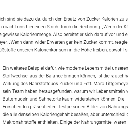
ich sind sie dazu da, durch den Ersatz von Zucker Kalorien zu 
macht uns hier einen Strich durch die Rechnung: „Wenn der K
ne gewisse Kalorienmenge. Also bereitet er sich darauf vor und 
meyer. „Wenn dann wider Erwarten gar kein Zucker kommt, reagier
üßstoffe unseren Kalorienkonsum in die Höhe treiben, obwohl s
Ein weiteres Beispiel dafür, wie moderne Lebensmittel unsere
Stoffwechsel aus der Balance bringen können, ist die rauschh
Wirkung des Nährstoffduos Zucker und Fett. Marc Tittgemeye
sein Team haben herausgefunden, warum wir Lebensmitteln w
Butternudeln und Sahnetorte kaum widerstehen können. Die
Forschenden präsentierten Testpersonen Bilder von Nahrungs
die alle denselben Kaloriengehalt besaßen, aber unterschiedli
Makronährstoffe enthielten. Einige der Nahrungsmittel waren