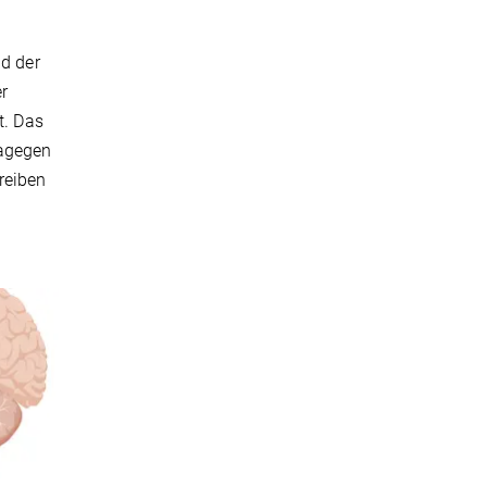
nd der
r
t. Das
dagegen
reiben