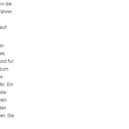
nn die
fahren
auf
en
se,
und für
e zum
le
el. Ein
die
feln
ten
en. Die