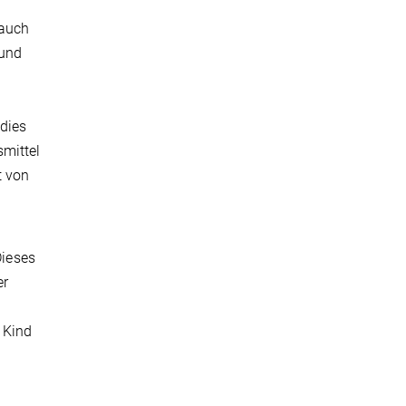
 auch
 und
dies
smittel
t von
Dieses
er
n
 Kind