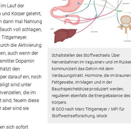
im Lauf der
n und Körper gelehrt,
enn dann mal Nahrung
Bauch voll schlagen,
 Tittgemeyer.
urch die Aktivierung
en, auch wenn der
Schaltstellen des Stoffwechsels: Über
ansmitter Dopamin
Nervenbahnen im Vagusnerv und im Rück
chätzt den
kommuniziert das Gehirn mit dem
Verdauungstrakt. Hormone, die im braunen
per darauf ein, noch
Fettgewebe, im Magen und in der
ligt sind unter
Bauchspeicheldrüse produziert werden,
enzellen, die im
regulieren ebenfalls die Energiebalance des
 sind, feuern diese
Körpers.
 aber sind sie
© GCO nach Marc Tittgemeyer / MPI für
Stoffwechselforschung, istock
n sich sofort