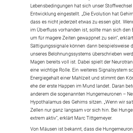
Lebensbedingungen hat sich unser Stoffwechsel 
Entwicklung eingestellt. „Die Evolution hat Gehir
dass es nicht jederzeit etwas zu essen gibt. W
im Überfluss vorhanden ist, sollte man sich den 
um für magere Zeiten gewappnet zu sein“, erklärt
Sättigungssignale können dann beispielsweise d
unseres Belohnungssystems überschrieben werd
Magen bereits voll ist. Dabei spielt der Neurotr
eine wichtige Rolle. Ein weiteres Signalsystem s
Energiegehalt einer Mahlzeit und stimmt den Kör
ehe der erste Happen im Mund landet. Daran betei
anderem die sogenannten Hungerneuronen – Nerv
Hypothalamus des Gehirns sitzen. „Wenn wir satt
Zellen nur ganz langsam vor sich hin. Bei Hunger
extrem aktiv“, erklärt Marc Tittgemeyer.
Von Mäusen ist bekannt, dass die Hungerneurone