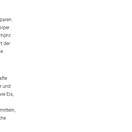
sparen.
örper
erhöht
t der
ie
n
afte
r und
ie Eis,
mitteln,
che