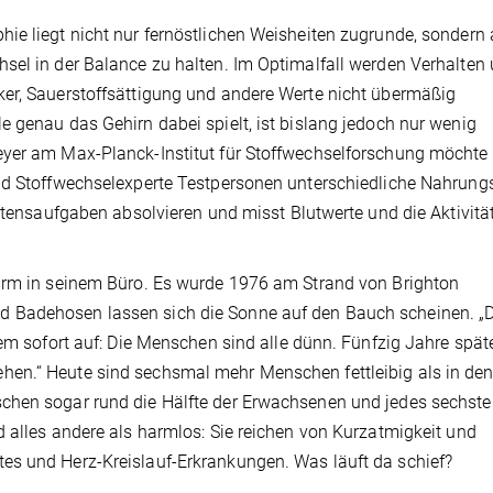
ie liegt nicht nur fernöstlichen Weisheiten zugrunde, sondern
sel in der Balance zu halten. Im Optimalfall werden Verhalten
ker, Sauerstoffsättigung und andere Werte nicht übermäßig
e genau das Gehirn dabei spielt, ist bislang jedoch nur wenig
eyer am Max-Planck-Institut für Stoffwechselforschung möchte 
nd Stoffwechselexperte Testpersonen unterschiedliche Nahrung
altensaufgaben absolvieren und misst Blutwerte und die Aktivitä
hirm in seinem Büro. Es wurde 1976 am Strand von Brighton
 Badehosen lassen sich die Sonne auf den Bauch scheinen. „
nem sofort auf: Die Menschen sind alle dünn. Fünfzig Jahre spät
en.“ Heute sind sechsmal mehr Menschen fettleibig als in de
chen sogar rund die Hälfte der Erwachsenen und jedes sechste
d alles andere als harmlos: Sie reichen von Kurzatmigkeit und
es und Herz-Kreislauf-Erkrankungen. Was läuft da schief?