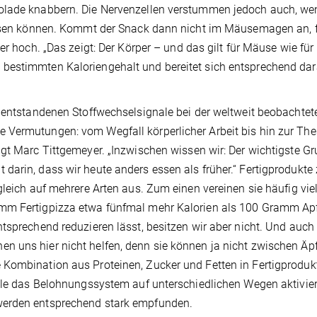
olade knabbern. Die Nervenzellen verstummen jedoch auch, we
ressen können. Kommt der Snack dann nicht im Mäusemagen an, 
er hoch. „Das zeigt: Der Körper – und das gilt für Mäuse wie für
bestimmten Kaloriengehalt und bereitet sich entsprechend dar
n entstandenen Stoffwechselsignale bei der weltweit beobachtet
 Vermutungen: vom Wegfall körperlicher Arbeit bis hin zur The
gt Marc Tittgemeyer. „Inzwischen wissen wir: Der wichtigste Gr
darin, dass wir heute anders essen als früher.“ Fertigprodukt
gleich auf mehrere Arten aus. Zum einen vereinen sie häufig vie
mm Fertigpizza etwa fünfmal mehr Kalorien als 100 Gramm Apf
tsprechend reduzieren lässt, besitzen wir aber nicht. Und auch 
 uns hier nicht helfen, denn sie können ja nicht zwischen Äp
 Kombination aus Proteinen, Zucker und Fetten in Fertigproduk
alle das Belohnungssystem auf unterschiedlichen Wegen aktivier
werden entsprechend stark empfunden.