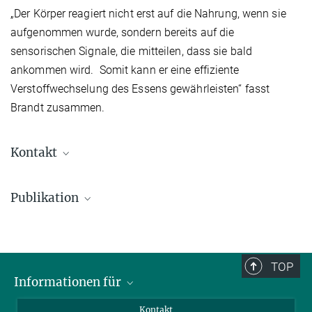
„Der Körper reagiert nicht erst auf die Nahrung, wenn sie
aufgenommen wurde, sondern bereits auf die
sensorischen Signale, die mitteilen, dass sie bald
ankommen wird. Somit kann er eine effiziente
Verstoffwechselung des Essens gewährleisten“ fasst
Brandt zusammen.
Kontakt
Jens Brüning
Publikation
0221-4726-200
bruening@sf.mpg.de
Claus Brandt, Hendrik Nolte, Sinika Henschke, Linda Engström
Ruud, Motoharu Awazawa, Donald A. Morgan, Paula Gabel, Hans-
Georg Sprenger, Martin E. Hess, Stefan Günther, Thomas Langer,
TOP
Kamal Rahmouni, Henning Fenselau, Marcus Krüger, and Jens C.
Informationen für
Brüning:
Food Perception primes hepatic ER-homeostasis via
Besucher:innen
Melanocortin-dependent control of mTOR-activation.
Kontakt