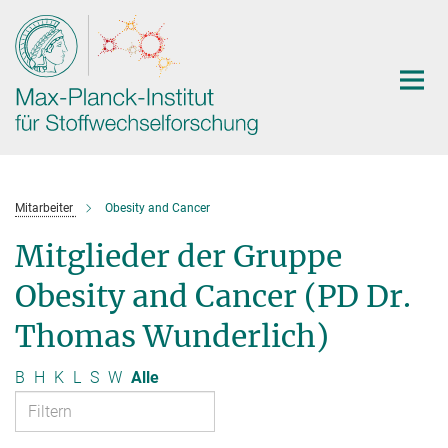
Hauptinhalt
Mitarbeiter
Obesity and Cancer
Mitglieder der Gruppe
Obesity and Cancer (PD Dr.
Thomas Wunderlich)
B
H
K
L
S
W
Alle