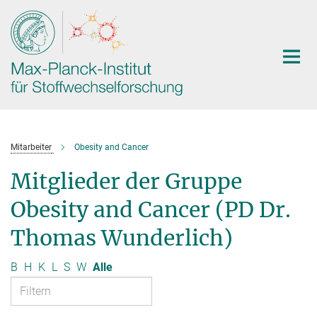
Hauptinhalt
Mitarbeiter
Obesity and Cancer
Mitglieder der Gruppe
Obesity and Cancer (PD Dr.
Thomas Wunderlich)
B
H
K
L
S
W
Alle