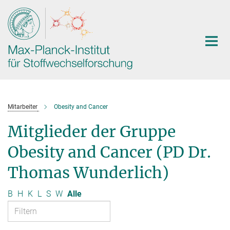
Hauptinhalt
Mitarbeiter
Obesity and Cancer
Mitglieder der Gruppe
Obesity and Cancer (PD Dr.
Thomas Wunderlich)
B
H
K
L
S
W
Alle