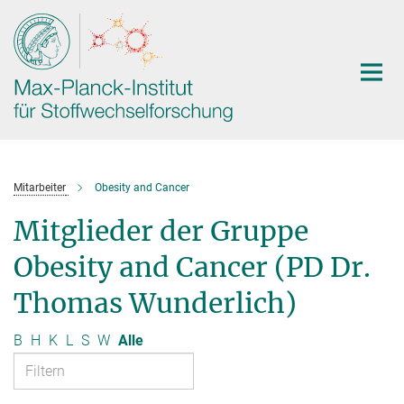
Hauptinhalt
Mitarbeiter
Obesity and Cancer
Mitglieder der Gruppe
Obesity and Cancer (PD Dr.
Thomas Wunderlich)
B
H
K
L
S
W
Alle