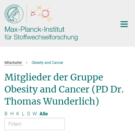
Hauptinhalt
Mitarbeiter
Obesity and Cancer
Mitglieder der Gruppe
Obesity and Cancer (PD Dr.
Thomas Wunderlich)
B
H
K
L
S
W
Alle